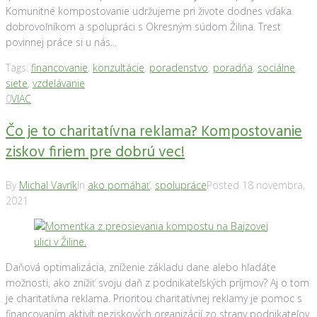
Komunitné kompostovanie udržujeme pri živote dodnes vďaka
dobrovoľníkom a spolupráci s Okresným súdom Žilina. Trest
povinnej práce si u nás...
Tags:
financovanie
,
konzultácie
,
poradenstvo
,
poradňa
,
sociálne
siete
,
vzdelávanie
0
VIAC
Čo je to charitatívna reklama? Kompostovanie
ziskov firiem pre dobrú vec!
By
Michal Vavrík
In
ako pomáhať
,
spolupráce
Posted
18 novembra,
2021
Daňová optimalizácia, zníženie základu dane alebo hľadáte
možnosti, ako znížiť svoju daň z podnikateľských príjmov? Aj o tom
je charitatívna reklama. Prioritou charitatívnej reklamy je pomoc s
financovaním aktivít neziskových organizácií zo strany podnikateľov.