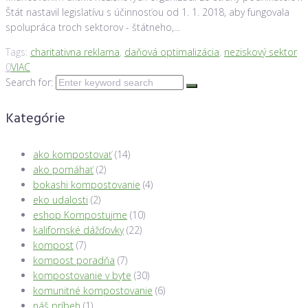
Štát nastavil legislatívu s účinnosťou od 1. 1. 2018, aby fungovala
spolupráca troch sektorov - štátneho,...
Tags:
charitativna reklama
,
daňová optimalizácia
,
neziskový sektor
0
VIAC
Search for:
Kategórie
ako kompostovať
(14)
ako pomáhať
(2)
bokashi kompostovanie
(4)
eko udalosti
(2)
eshop Kompostujme
(10)
kalifornské dážďovky
(22)
kompost
(7)
kompost poradňa
(7)
kompostovanie v byte
(30)
komunitné kompostovanie
(6)
náš príbeh
(1)