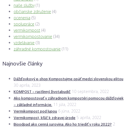
naše služby
(1)
občianske združenie
(4)
ocenenia
(5)
spolupráce
(2)
vermikompost
(4)
vermikompostovanie
(34)
vzdelávanie
(3)
záhradné kompostovanie
(11)
Najnovšie články
Dážďovkový e-shop Kompostujme opäť medzi slovenskou elitou
30 apríla, 2023
KOMPOST – rastlinný životabudič
10 septembra, 2022
Ako kompostovať v záhradnom kompostéri pomocou dážďoviek
– základné informácie.
11 júla, 2022
Vermikompost pod lupou
6 júna, 2022
Vermikompost, kľúč k zdravej úrode
5 apríla, 2022
Bioodpad ako cenná surovina: Ako ho triediť v roku 2022?
2