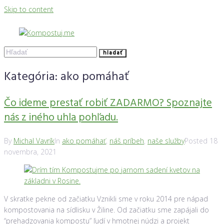
Skip to content
hladať
Kategória:
ako pomáhať
Čo ideme prestať robiť ZADARMO? Spoznajte
nás z iného uhla pohľadu.
By
Michal Vavrík
In
ako pomáhať
,
náš príbeh
,
naše služby
Posted
18
novembra, 2021
V skratke pekne od začiatku Vznikli sme v roku 2014 pre nápad
kompostovania na sídlisku v Žiline. Od začiatku sme zapájali do
“prehadzovania kompostu” ľudí v hmotnej núdzi a projekt