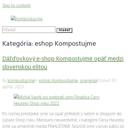
Skip to content
hladať
Kategória:
eshop Kompostujme
Dážďovkový e-shop Kompostujme opäť medzi
slovenskou elitou
By
kompostuj.me
In
eshop Kompostujme
,
ocenenia
Posted
30
apríla, 2023
Po ročnej prestávke sme sa opäť prihlásili s našim e-shopom do
súťaže Shop roku. Miestami neuveriteľné, v kategórii Cena Heureky
sme sa umiestnili medzi FINALISTAMI. Skončili sme v prvej pätici zo