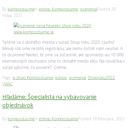
By
kompostuj.me
In
eshop Kompostujme
,
ocenenia
Posted
20
mája, 2021
Tešíme sa z druhého miesta v súťaži Shop roku 2020 :) Juchú!
Minulý rok sme nestihli registráciu, ale tento ročník nám neušiel. A
to doslovne! Nielen, že sme sa zúčastnili, ale spomedzi asi 10 000
internetových obchodov sme to dotiahli medzi elitu. Na nováčika v
súťaži výborné, čo poviete? Créme...
Tags:
e-shop Kompostujme
,
eshop
,
ocenenia
,
Shoproku2022
0
VIAC
Hľadáme: Špecialista na vybavovanie
objednávok
By
kompostuj.me
In
eshop Kompostujme
Posted
18 februára, 2021