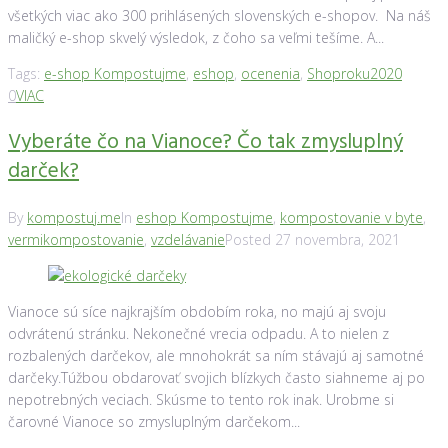
všetkých viac ako 300 prihlásených slovenských e-shopov. Na náš
maličký e-shop skvelý výsledok, z čoho sa veľmi tešíme. A...
Tags:
e-shop Kompostujme
,
eshop
,
ocenenia
,
Shoproku2020
0
VIAC
Vyberáte čo na Vianoce? Čo tak zmysluplný
darček?
By
kompostuj.me
In
eshop Kompostujme
,
kompostovanie v byte
,
vermikompostovanie
,
vzdelávanie
Posted
27 novembra, 2021
Vianoce sú síce najkrajším obdobím roka, no majú aj svoju
odvrátenú stránku. Nekonečné vrecia odpadu. A to nielen z
rozbalených darčekov, ale mnohokrát sa ním stávajú aj samotné
darčeky.Túžbou obdarovať svojich blízkych často siahneme aj po
nepotrebných veciach. Skúsme to tento rok inak. Urobme si
čarovné Vianoce so zmysluplným darčekom...