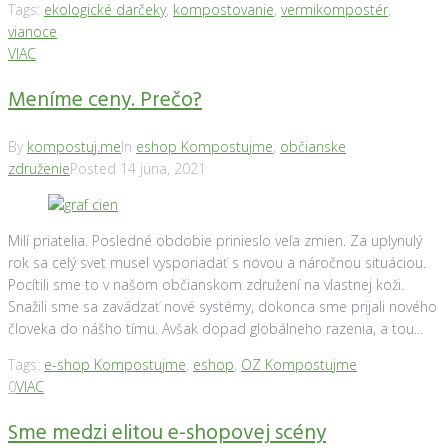
Tags:
ekologické darčeky
,
kompostovanie
,
vermikompostér
,
vianoce
VIAC
Meníme ceny. Prečo?
By
kompostuj.me
In
eshop Kompostujme
,
občianske
združenie
Posted
14 júna, 2021
Milí priatelia. Posledné obdobie prinieslo veľa zmien. Za uplynulý
rok sa celý svet musel vysporiadať s novou a náročnou situáciou.
Pocítili sme to v našom občianskom združení na vlastnej koži.
Snažili sme sa zavádzať nové systémy, dokonca sme prijali nového
človeka do nášho tímu. Avšak dopad globálneho razenia, a tou...
Tags:
e-shop Kompostujme
,
eshop
,
OZ Kompostujme
0
VIAC
Sme medzi elitou e-shopovej scény