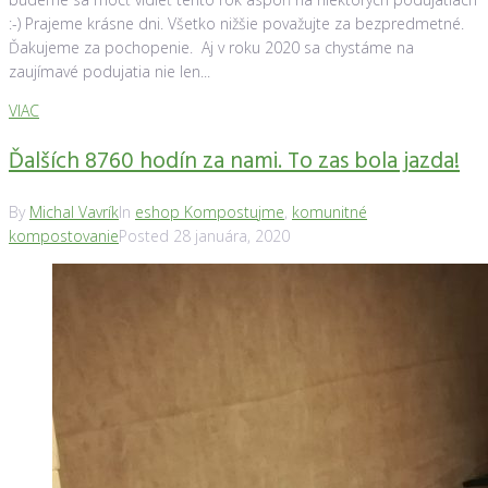
:-) Prajeme krásne dni. Všetko nižšie považujte za bezpredmetné.
Ďakujeme za pochopenie. Aj v roku 2020 sa chystáme na
zaujímavé podujatia nie len...
VIAC
Ďalších 8760 hodín za nami. To zas bola jazda!
By
Michal Vavrík
In
eshop Kompostujme
,
komunitné
kompostovanie
Posted
28 januára, 2020