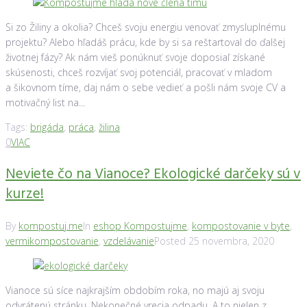
Si zo Žiliny a okolia? Chceš svoju energiu venovať zmysluplnému
projektu? Alebo hľadáš prácu, kde by si sa reštartoval do ďalšej
životnej fázy? Ak nám vieš ponúknuť svoje doposiaľ získané
skúsenosti, chceš rozvíjať svoj potenciál, pracovať v mladom
a šikovnom tíme, daj nám o sebe vedieť a pošli nám svoje CV a
motivačný list na...
Tags:
brigáda
,
práca
,
žilina
0
VIAC
Neviete čo na Vianoce? Ekologické darčeky sú v
kurze!
By
kompostuj.me
In
eshop Kompostujme
,
kompostovanie v byte
,
vermikompostovanie
,
vzdelávanie
Posted
25 novembra, 2020
Vianoce sú síce najkrajším obdobím roka, no majú aj svoju
odvrátenú stránku. Nekonečné vrecia odpadu. A to nielen z