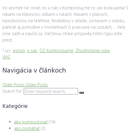
Vo vesmíre nič nové, no u nás v Kompostuj.me to zas bola jazda! S
rukami na klávesnici, vidlami v rukách, hlavami v plánoch,
trpezlivosťou na telefóne, flexibilitou v sklade, úsmevom v stánku,
párkrát aj pohodlne v montérkach či pracovne na cestách, ... Veľa
sme zažili a naučili sa. Väčšinou čítate príspevky tohto typu ešte
pred...
Tags:
eshop
,
o nás
,
OZ Kompostujme
,
Zhodnotenie roka
VIAC
Navigácia v článkoch
Older Posts
Older Posts
Search for:
Kategórie
ako kompostovať
(14)
ako pomáhať
(2)