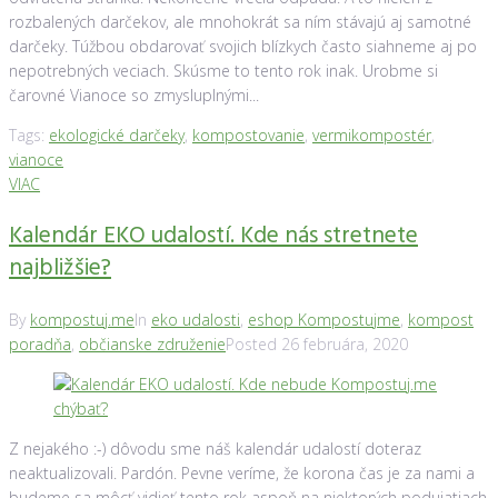
rozbalených darčekov, ale mnohokrát sa ním stávajú aj samotné
darčeky. Túžbou obdarovať svojich blízkych často siahneme aj po
nepotrebných veciach. Skúsme to tento rok inak. Urobme si
čarovné Vianoce so zmysluplnými...
Tags:
ekologické darčeky
,
kompostovanie
,
vermikompostér
,
vianoce
VIAC
Kalendár EKO udalostí. Kde nás stretnete
najbližšie?
By
kompostuj.me
In
eko udalosti
,
eshop Kompostujme
,
kompost
poradňa
,
občianske združenie
Posted
26 februára, 2020
Z nejakého :-) dôvodu sme náš kalendár udalostí doteraz
neaktualizovali. Pardón. Pevne veríme, že korona čas je za nami a
budeme sa môcť vidieť tento rok aspoň na niektorých podujatiach