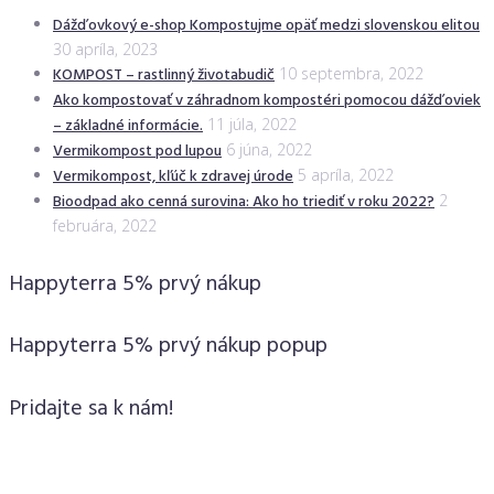
Dážďovkový e-shop Kompostujme opäť medzi slovenskou elitou
30 apríla, 2023
KOMPOST – rastlinný životabudič
10 septembra, 2022
Ako kompostovať v záhradnom kompostéri pomocou dážďoviek
– základné informácie.
11 júla, 2022
Vermikompost pod lupou
6 júna, 2022
Vermikompost, kľúč k zdravej úrode
5 apríla, 2022
Bioodpad ako cenná surovina: Ako ho triediť v roku 2022?
2
februára, 2022
Happyterra 5% prvý nákup
Happyterra 5% prvý nákup popup
Pridajte sa k nám!